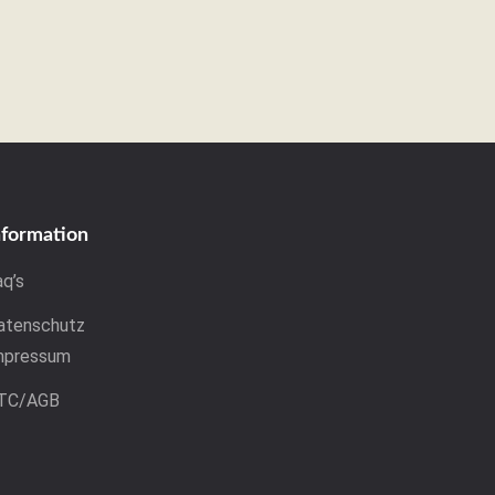
nformation
aq’s
atenschutz
mpressum
TC/AGB