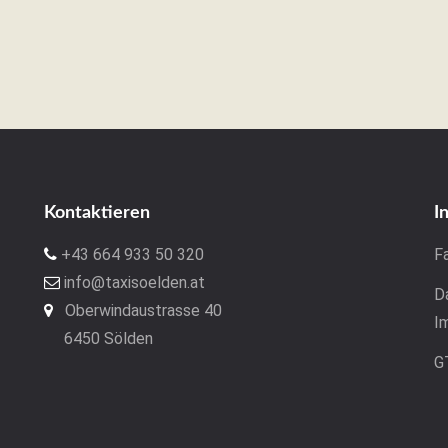
Kontaktieren
I
+43 664 933 50 320
F
info@taxisoelden.at
D
Oberwindaustrasse 40
I
6450 Sölden
G